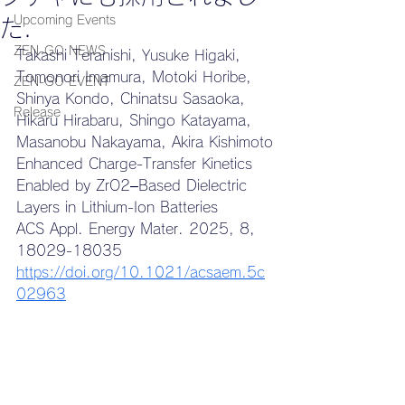
Upcoming Events
た．
ZEN-GO NEWS
Takashi Teranishi, Yusuke Higaki, 
Tomonori Imamura, Motoki Horibe, 
ZEN-GO EVENT
Shinya Kondo, Chinatsu Sasaoka, 
Release
Hikaru Hirabaru, Shingo Katayama, 
Masanobu Nakayama, Akira Kishimoto
Enhanced Charge-Transfer Kinetics 
Enabled by ZrO2–Based Dielectric 
Layers in Lithium-Ion Batteries
ACS Appl. Energy Mater. 2025, 8, 
18029-18035
https://doi.org/10.1021/acsaem.5c
02963