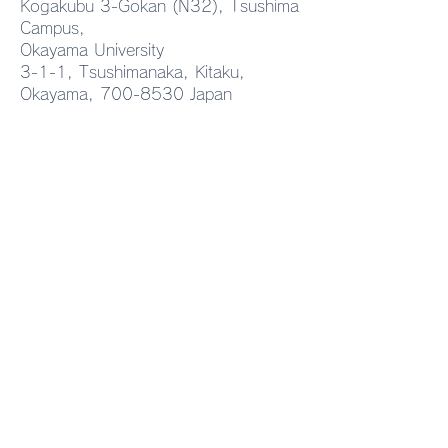
Kogakubu 3-Gokan (N32), Tsushima
Takaichi Watanabe*, Carlos
Bulletin誌に掲載されまし
Campus,
G. Lopez* Osmotic
Okayama University
た。本研究は岡山大学、
イオン伝導性ビ
3-1-1, Tsushimanaka, Kitaku,
pressure, correlation lengths
Okayama,
700-8530
Japan
and viscosity of aqueous
ペンシルベニア州立大学
の開発・設計に
pullulan solutions beyond
（USA）との国際共同研
文がACS Applie
〒700-8530 岡山県岡山市北区津島
the overlap concentration
中3ー1ー1
https://link.springer.c
究成果です。
Polymer Mater
岡山大学津島キャンパス 工学部３号
館(N32)
されました．世
報のみがCollec
紹介されるACS Ed
MAP(日本語)
Choice (2026/
MAP(English)
選ばれました．
MAP(中国語)
バーピクチャー
れました．