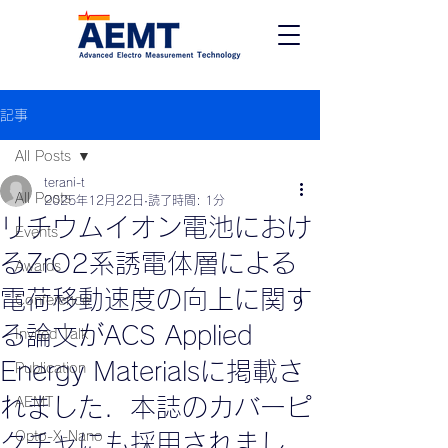
記事
All Posts
terani-t
All Posts
2025年12月22日
読了時間: 1分
リチウムイオン電池におけ
Events
るZrO2系誘電体層による
Awards
電荷移動速度の向上に関す
Conference
る論文がACS Applied
Invited Talk
Energy Materialsに掲載さ
Publication
れました．本誌のカバーピ
AEMT
Opto-X-Nano
クチャにも採用されまし