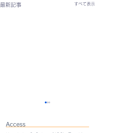
すべて表示
最新記事
プルランの水溶液中にお
ける構造および物性に関
Access
する論文がPolymer
Lingzi Meng, Rene Iwato,