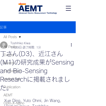
記事
All Posts
Toshihiko Kiwa
All Posts
1月29日
読了時間: 1分
丁さん(D3)、近江さん
Events
(M1)の研究成果がSensing
Awards
and Bio-Sensing
Conference
Researchに掲載されまし
Invited Talk
た。
Publication
AEMT
Xue Ding, Yuto Ohmi, Jin Wang, 
Opto-X-Nano