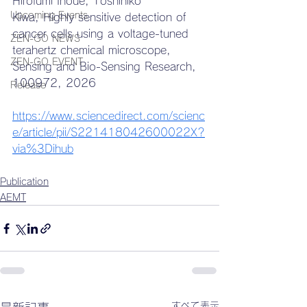
Hirofumi Inoue, Toshihiko 
Upcoming Events
Kiwa, Highly sensitive detection of 
cancer cells using a voltage-tuned 
ZEN-GO NEWS
terahertz chemical microscope, 
ZEN-GO EVENT
Sensing and Bio-Sensing Research,
100972, 2026
Release
https://www.sciencedirect.com/scienc
e/article/pii/S221418042600022X?
via%3Dihub
Publication
AEMT
すべて表示