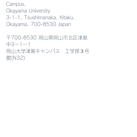
Campus,
Okayama University
磁気ナノ粒子イメージン
AEMT Lab.
3-1-1, Tsushimanaka, Kitaku,
Okayama,
700-8530
Japan
グに関する企業との共同
Seminar "Eutec
研究の成果がScientific
Driven Function
〒700-8530 岡山県岡山市北区津島
中3ー1ー1
Reportに掲載されまし
Heterostructures
岡山大学津島キャンパス 工学部３号
館(N32)
た。
Advanced Optoe
Applications"
MAP(日本語)
MAP(English)
MAP(中国語)