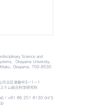
rdisciplinary Science and
Systems, Okayama University,
 Kitaku, Okayama, 700-8530
県岡山市北区津島中3ー1ー1
T Lab.
ステム統合科学研究科
nar "Eutectic-Driven
l) / +81 86 251 8130 (int'l)
tional Heterostructures
.jp