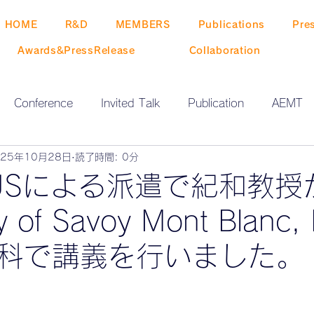
HOME
R&D
MEMBERS
Publications
Pre
Awards&PressRelease
Collaboration
Conference
Invited Talk
Publication
AEMT
025年10月28日
読了時間: 0分
O NEWS
ZEN-GO EVENT
Release
MUSによる派遣で紀和教授
ty of Savoy Mont Blanc,
科で講義を行いました。