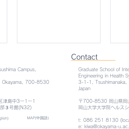
Contact
sushima Campus,
Graduate School of Inte
Engineering in Health 
u, Okayama, 700-8530
3-1-1, Tsushimanaka,
Japan
北区津島中3ー1ー1
〒700-8530 岡山
磁気ナノ粒子イメージングに
AEM
３号館(N32)
岡山大学大学院ヘルスシ
関する企業との共同研究の成
Semi
MAP(中国語)
lish)
t: 086 251 8130 (loca
果がScientific Reportに掲載
Func
e: kiwa@okayama-u.ac