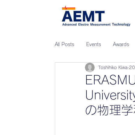
All Posts
Events
Awards
Toshihiko Kiwa
2
Upcoming Events
ZEN-G
ERAS
Universi
の物理学