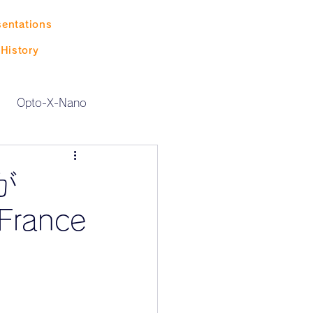
sentations
History
Opto-X-Nano
が
 France