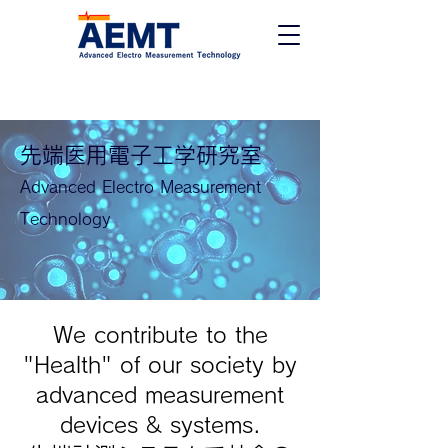
先端医用電子工学研究室
Advanced Electro Measurement
Technology
We contribute to the
"Health" of our society by
advanced measurement
devices & systems.