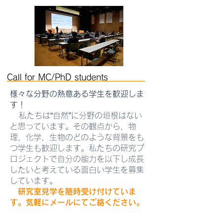
Call for MC/PhD students
様々な分野の熱意ある学生を歓迎しま
す！
私たちは“自然”に分野の垣根はない
と思っています。その観点から，物
理，化学，生物のどのような背景をも
つ学生も歓迎します。私たちの研究プ
ロジェクトで自分の能力を以下し成長
したいと考えている面白い学生を募集
しています。
研究室見学を随時受け付けていま
す。気軽にメールにてご絡ください。
連絡先：
kiwa@okayama-u.ac.jp