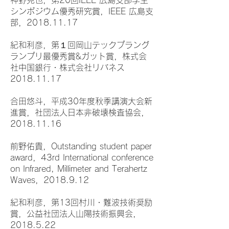
神野克也，第20回IEEE 広島支部学生
シンポジウム優秀研究賞，IEEE 広島支
部，2018.11.17
紀和利彦，第１回岡山テックプラング
ランプリ最優秀賞&ガット賞，株式会
社中国銀行・株式会社リバネス
2018.11.17
合田悠斗，平成30年度秋季講演大会新
進賞，社団法人日本非破壊検査協会，
2018.11.16
前野佑貴，Outstanding student paper
award，43rd International conference
on Infrared, Millimeter and Terahertz
Waves，2018.9.12
紀和利彦，第13回村川・難波技術奨励
賞，公益社団法人山陽技術振興会，
2018.5.22