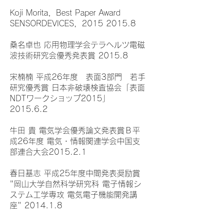
Koji Morita，Best Paper Award
SENSORDEVICES，2015 2015.8
桑名卓也 応用物理学会テラヘルツ電磁
波技術研究会優秀発表賞 2015.8
宋楠楠 平成26年度 表面3部門 若手
研究優秀賞 日本非破壊検査協会「表面
NDTワークショップ2015」
2015.6.2
牛田 貴 電気学会優秀論文発表賞Ｂ平
成26年度 電気・情報関連学会中国支
部連合大会2015.2.1
春日基志 平成25年度中間発表奨励賞
"岡山大学自然科学研究科 電子情報シ
ステム工学専攻 電気電子機能開発講
座" 2014.1.8