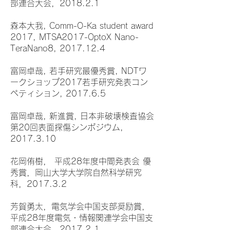
部連合大会，2018.2.1
森本大我, Comm-O-Ka student award
2017, MTSA2017-OptoX Nano-
TeraNano8, 2017.12.4
富岡卓哉, 若手研究最優秀賞, NDTワ
ークショップ2017若手研究発表コン
ペティション, 2017.6.5
富岡卓哉, 新進賞, 日本非破壊検査協会
第20回表面探傷シンポジウム,
2017.3.10
花岡侑樹， 平成28年度中間発表会 優
秀賞，岡山大学大学院自然科学研究
科，2017.3.2
芳賀勇太，電気学会中国支部奨励賞，
平成28年度電気・情報関連学会中国支
部連合大会，2017.2.1