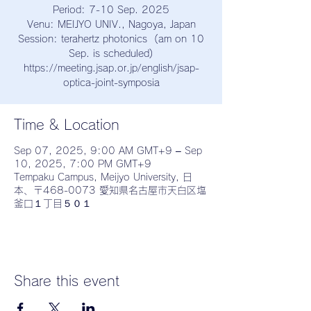
Period: 7-10 Sep. 2025
Venu: MEIJYO UNIV., Nagoya, Japan
Session: terahertz photonics (am on 10
Sep. is scheduled)
https://meeting.jsap.or.jp/english/jsap-
optica-joint-symposia
Time & Location
Sep 07, 2025, 9:00 AM GMT+9 – Sep
10, 2025, 7:00 PM GMT+9
Tempaku Campus, Meijyo University, 日
本、〒468-0073 愛知県名古屋市天白区塩
釜口１丁目５０１
Share this event