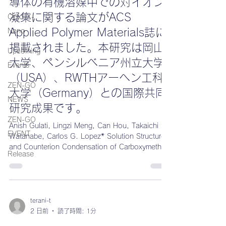
導体の有機溶媒中での対イオン
凝集に関する論文がACS
Opto-X-
Applied Polymer Materials誌に
Nano
掲載されました。本研究は岡山
Upcoming
大学、ペンシルベニア州立大学
Events
（USA）、RWTHアーヘン工科
ZEN-GO
大学（Germany）との国際共同
NEWS
研究成果です。
ZEN-GO
Anish Gulati, Lingzi Meng, Can Hou, Takaichi
EVENT
Watanabe, Carlos G. Lopez* Solution Structure
and Counterion Condensation of Carboxymethyl
Release
Cellulose in Organic Solvents
https://doi.org/10.1021/acsapm.6c00522
terani-t
2 日前
読了時間: 1分